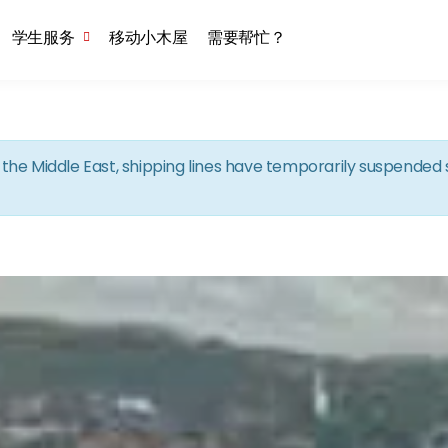
Skip to the content
学生服务
移动小木屋
需要帮忙？
in the Middle East, shipping lines have temporarily suspende