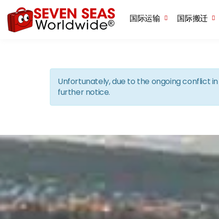
国际运输
国际搬迁
Unfortunately, due to the ongoing conflict 
further notice.