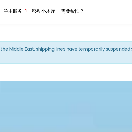
Skip to the content
学生服务
移动小木屋
需要帮忙？
in the Middle East, shipping lines have temporarily suspende